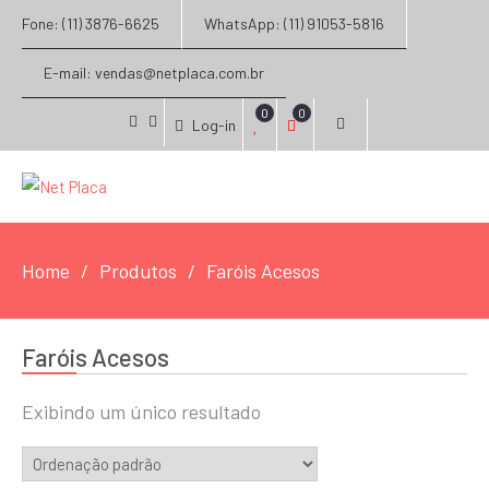
Fone: (11) 3876-6625
WhatsApp: (11) 91053-5816
E-mail: vendas@netplaca.com.br
0
0
Log-in
facebook
instagram
Home
Produtos
Faróis Acesos
Faróis Acesos
Exibindo um único resultado