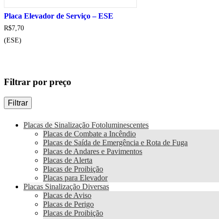
Placa Elevador de Serviço – ESE
R$
7,70
(ESE)
Filtrar por preço
Filtrar
Placas de Sinalização Fotoluminescentes
Placas de Combate a Incêndio
Placas de Saída de Emergência e Rota de Fuga
Placas de Andares e Pavimentos
Placas de Alerta
Placas de Proibição
Placas para Elevador
Placas Sinalização Diversas
Placas de Aviso
Placas de Perigo
Placas de Proibição