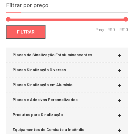
Filtrar por preço
Pre
Pre
Preço:
R$0
—
R$10
FILTRAR
mí
má
+
Placas de Sinalização Fotoluminescentes
+
Placas Sinalização Diversas
+
Placas Sinalização em Alumínio
+
Placas e Adesivos Personalizados
+
Produtos para Sinalização
+
Equipamentos de Combate a Incêndio