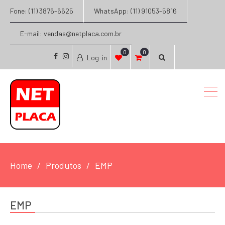
Fone: (11) 3876-6625
WhatsApp: (11) 91053-5816
E-mail: vendas@netplaca.com.br
0
0
Log-in
facebook
instagram
Home
Produtos
EMP
EMP