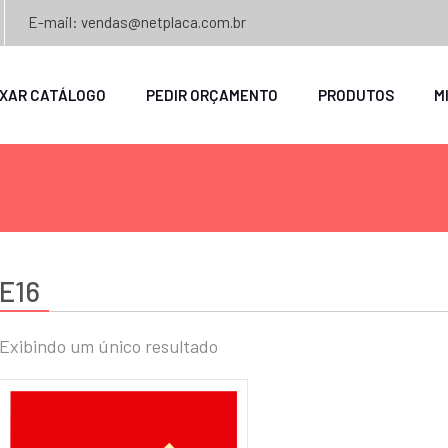
E-mail: vendas@netplaca.com.br
IXAR CATÁLOGO
PEDIR ORÇAMENTO
PRODUTOS
M
E16
Exibindo um único resultado
o
o
mo
mo