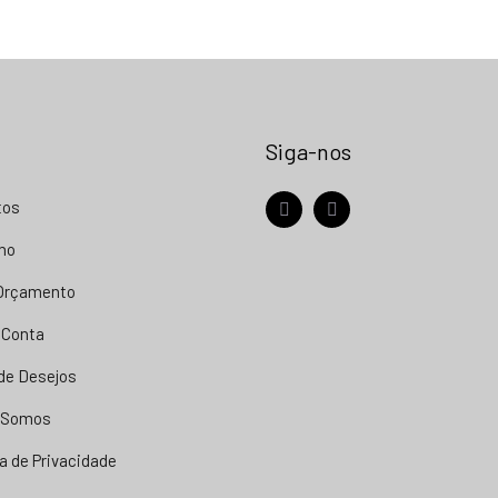
Siga-nos
tos
facebook
instagram
nho
 Orçamento
 Conta
 de Desejos
 Somos
ca de Privacidade