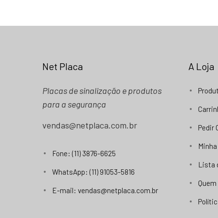
Net Placa
A Loja
Placas de sinalização e produtos
Produ
para a segurança
Carri
vendas@netplaca.com.br
Pedir
Minha
Fone: (11) 3876-6625
Lista
WhatsApp: (11) 91053-5816
Quem
E-mail: vendas@netplaca.com.br
Políti