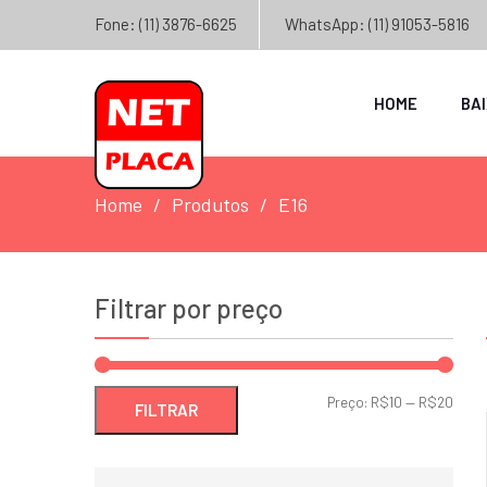
Fone: (11) 3876-6625
WhatsApp: (11) 91053-5816
HOME
BA
Home
Produtos
E16
Filtrar por preço
Preç
Preç
Preço:
R$10
—
R$20
FILTRAR
míni
máxi