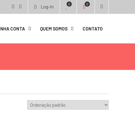
0
0
Log-in
facebook
instagram
INHA CONTA
QUEM SOMOS
CONTATO