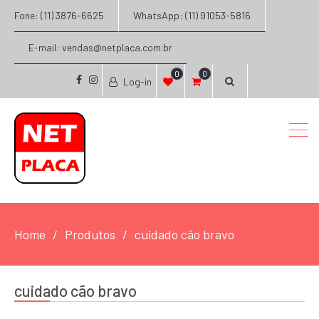
Fone: (11) 3876-6625
WhatsApp: (11) 91053-5816
E-mail: vendas@netplaca.com.br
0
0
Log-in
facebook
instagram
Home
Produtos
cuidado cão bravo
cuidado cão bravo