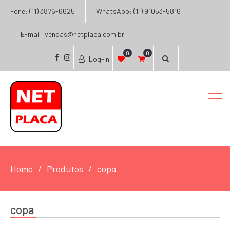
Fone: (11) 3876-6625
WhatsApp: (11) 91053-5816
E-mail: vendas@netplaca.com.br
0
0
Log-in
facebook
instagram
Home
Produtos
copa
copa