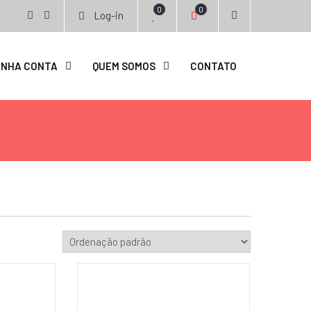
0
0
Log-in
facebook
instagram
INHA CONTA
QUEM SOMOS
CONTATO