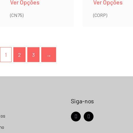
Ver Opções
Ver Opções
(CN75)
(CORP)
1
2
3
→
Siga-nos
tos
facebook
instagram
nho