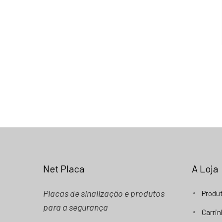
Net Placa
A Loja
Placas de sinalização e produtos
Produ
para a segurança
Carri