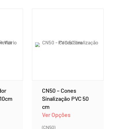
dor
CN50 – Cones
110cm
Sinalização PVC 50
cm
Ver Opções
(CN50)