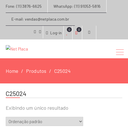
Fone: (11) 3876-6625
WhatsApp: (11) 91053-5816
E-mail: vendas@netplaca.com.br
0
0
Log-in
facebook
instagram
Home
Produtos
C25024
C25024
Exibindo um único resultado