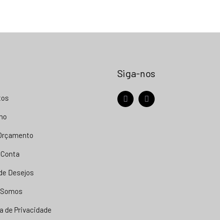
Siga-nos
tos
facebook
instagram
nho
 Orçamento
 Conta
 de Desejos
 Somos
ca de Privacidade