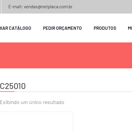
E-mail: vendas@netplaca.com.br
IXAR CATÁLOGO
PEDIR ORÇAMENTO
PRODUTOS
M
C25010
Exibindo um único resultado
o
mo