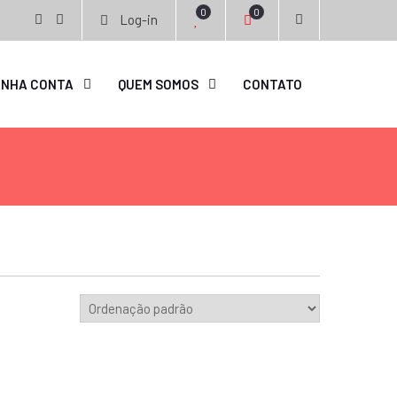
0
0
Log-in
facebook
instagram
INHA CONTA
QUEM SOMOS
CONTATO