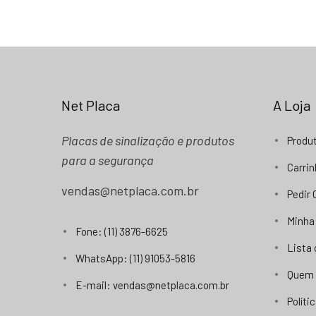
Net Placa
A Loja
Placas de sinalização e produtos
Produ
para a segurança
Carri
vendas@netplaca.com.br
Pedir
Minha
Fone: (11) 3876-6625
Lista
WhatsApp: (11) 91053-5816
Quem
E-mail: vendas@netplaca.com.br
Políti