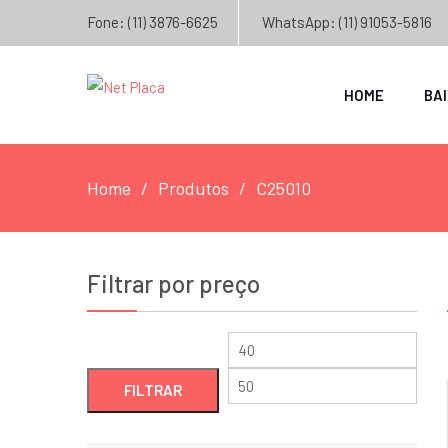
Fone: (11) 3876-6625
WhatsApp: (11) 91053-5816
HOME
BA
Home
Produtos
C25010
Filtrar por preço
Preço
Preç
mínimo
máxi
FILTRAR