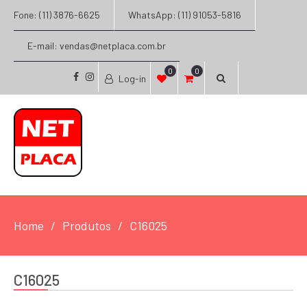
Fone: (11) 3876-6625
WhatsApp: (11) 91053-5816
E-mail: vendas@netplaca.com.br
0
0
Log-in
facebook
instagram
Home
Produtos
C16025
C16025