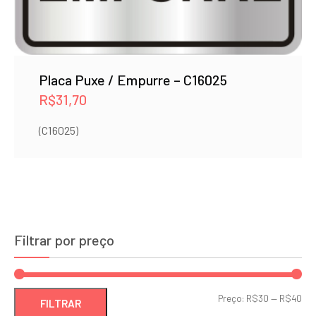
Placa Puxe / Empurre – C16025
R$
31,70
(C16025)
Filtrar por preço
Pre
Pre
Preço:
R$30
—
R$40
FILTRAR