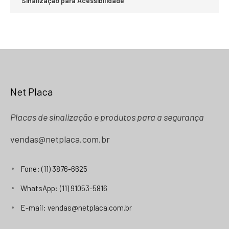
Sinalização para Acessibilidade
Net Placa
Placas de sinalização e produtos para a segurança
vendas@netplaca.com.br
Fone: (11) 3876-6625
WhatsApp: (11) 91053-5816
E-mail: vendas@netplaca.com.br