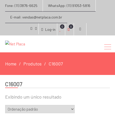
Fone: (11) 3876-6625
WhatsApp: (11) 91053-5816
E-mail: vendas@netplaca.com.br
0
0
Log-in
facebook
instagram
Home
Produtos
C16007
C16007
Exibindo um único resultado