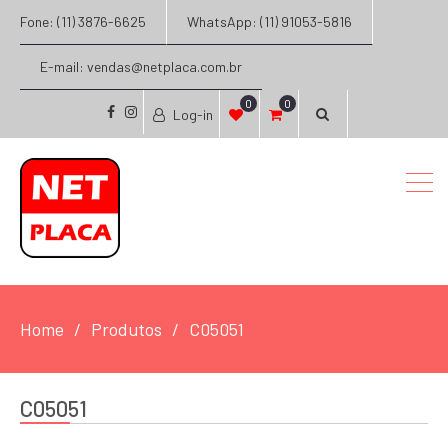
Fone: (11) 3876-6625
WhatsApp: (11) 91053-5816
E-mail: vendas@netplaca.com.br
0
0
Log-in
facebook
instagram
Home
Produtos
C05051
C05051