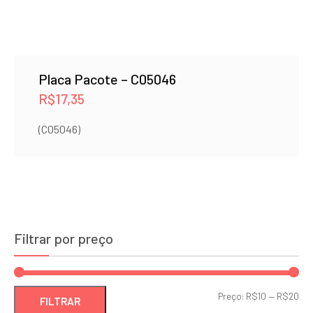
Placa Pacote – C05046
R$
17,35
(C05046)
Filtrar por preço
Pre
Pre
Preço:
R$10
—
R$20
FILTRAR