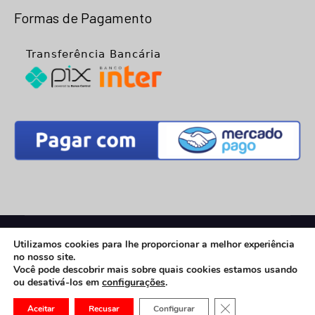
Formas de Pagamento
© 2026
Net Placa
- Todos os Direitos Reservados |
Utilizamos cookies para lhe proporcionar a melhor experiência
Desenvolvimento:
Vega Web
no nosso site.
eCommerce Gem by
ProDesigns
Você pode descobrir mais sobre quais cookies estamos usando
ou desativá-los em
configurações
.
CLOSE GDPR COOK
Aceitar
Recusar
Configurar