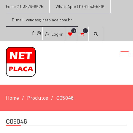
Fone: (11) 3876-6625
WhatsApp: (11) 91053-5816
E-mail: vendas@netplaca.com.br
0
0
Log-in
facebook
instagram
Home
Produtos
C05046
C05046