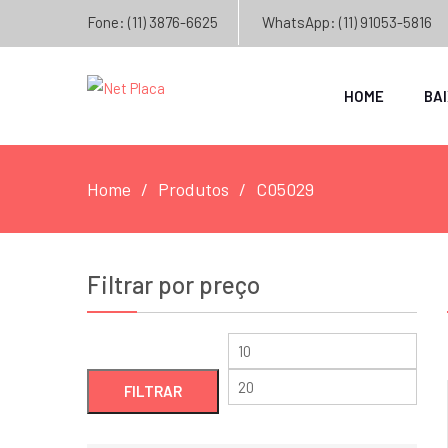
Fone: (11) 3876-6625
WhatsApp: (11) 91053-5816
HOME
BA
Home
Produtos
C05029
Filtrar por preço
Preço
Preç
mínimo
máxi
FILTRAR