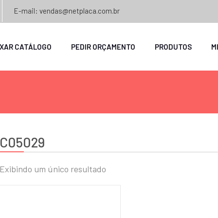
E-mail: vendas@netplaca.com.br
IXAR CATÁLOGO
PEDIR ORÇAMENTO
PRODUTOS
M
C05029
Exibindo um único resultado
o
mo