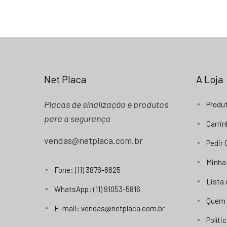
Net Placa
A Loja
Placas de sinalização e produtos
Produ
para a segurança
Carri
vendas@netplaca.com.br
Pedir
Minha
Fone: (11) 3876-6625
Lista
WhatsApp: (11) 91053-5816
Quem
E-mail: vendas@netplaca.com.br
Políti