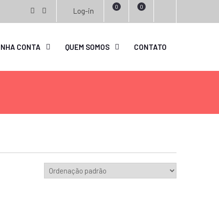
0
0
Log-in
facebook
instagram
INHA CONTA
QUEM SOMOS
CONTATO