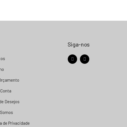
Siga-nos
tos
facebook
instagram
nho
 Orçamento
 Conta
 de Desejos
 Somos
ca de Privacidade