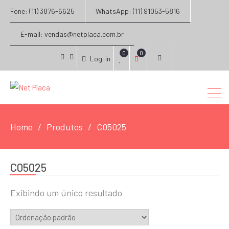
Fone: (11) 3876-6625
WhatsApp: (11) 91053-5816
E-mail: vendas@netplaca.com.br
0
0
Log-in
facebook
instagram
Home
Produtos
C05025
C05025
Exibindo um único resultado