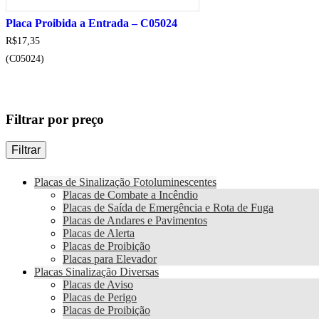
Placa Proibida a Entrada – C05024
R$
17,35
(C05024)
Filtrar por preço
Filtrar
Placas de Sinalização Fotoluminescentes
Placas de Combate a Incêndio
Placas de Saída de Emergência e Rota de Fuga
Placas de Andares e Pavimentos
Placas de Alerta
Placas de Proibição
Placas para Elevador
Placas Sinalização Diversas
Placas de Aviso
Placas de Perigo
Placas de Proibição