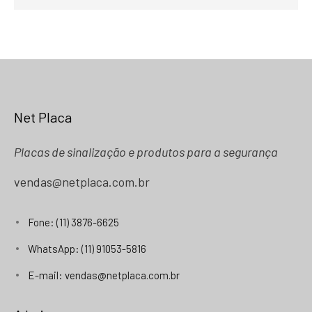
Net Placa
Placas de sinalização e produtos para a segurança
vendas@netplaca.com.br
Fone: (11) 3876-6625
WhatsApp: (11) 91053-5816
E-mail: vendas@netplaca.com.br