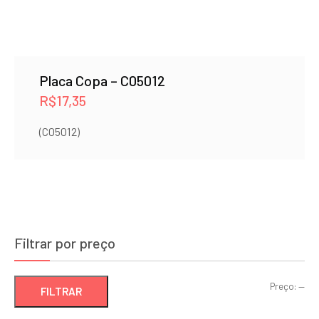
Placa Copa – C05012
R$
17,35
(C05012)
Filtrar por preço
Pre
Pre
Preço:
—
FILTRAR
mí
má