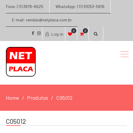
Fone: (11) 3876-6625
WhatsApp: (11) 91053-5816
E-mail: vendas@netplaca.com.br
0
0
Log-in
facebook
instagram
Home
Produtos
C05012
C05012