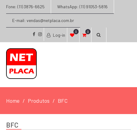
Fone: (11) 3876-6625
WhatsApp: (11) 91053-5816
E-mail: vendas@netplaca.com.br
0
0
Log-in
facebook
instagram
Home
Produtos
BFC
BFC