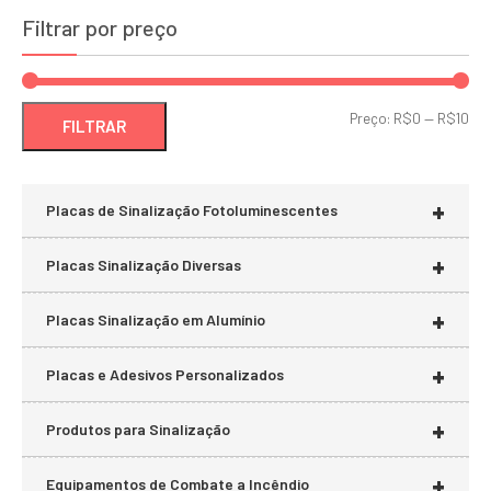
Filtrar por preço
Pre
Pre
Preço:
R$0
—
R$10
FILTRAR
mí
má
+
Placas de Sinalização Fotoluminescentes
+
Placas Sinalização Diversas
+
Placas Sinalização em Alumínio
+
Placas e Adesivos Personalizados
+
Produtos para Sinalização
+
Equipamentos de Combate a Incêndio