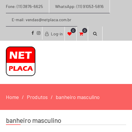
Fone: (11) 3876-6625
WhatsApp: (11) 91053-5816
E-mail: vendas@netplaca.com.br
0
0
Log-in
facebook
instagram
Home
Produtos
banheiro masculino
banheiro masculino