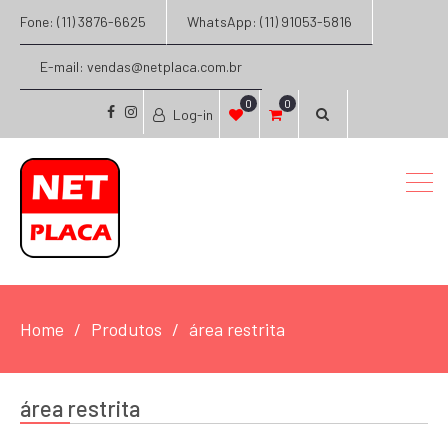
Fone: (11) 3876-6625
WhatsApp: (11) 91053-5816
E-mail: vendas@netplaca.com.br
0
0
Log-in
facebook
instagram
Home
Produtos
área restrita
área restrita