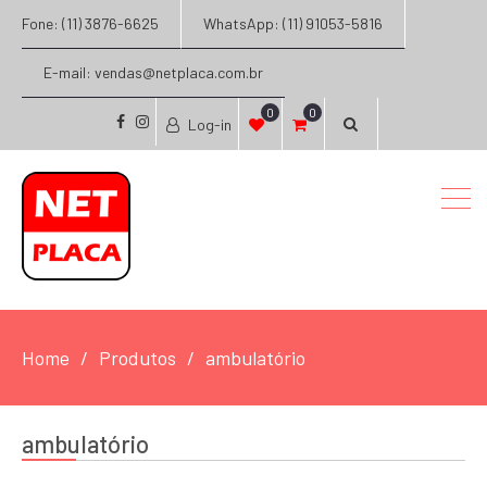
Fone: (11) 3876-6625
WhatsApp: (11) 91053-5816
E-mail: vendas@netplaca.com.br
0
0
Log-in
facebook
instagram
Home
Produtos
ambulatório
ambulatório