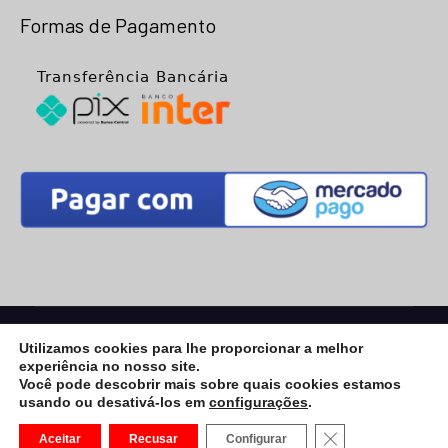
Formas de Pagamento
© 2026
Net Placa
- Todos os Direitos Reservados |
Utilizamos cookies para lhe proporcionar a melhor
Desenvolvimento:
Vega Web
experiência no nosso site.
eCommerce Gem by
ProDesigns
Você pode descobrir mais sobre quais cookies estamos
usando ou desativá-los em
configurações
.
CLOSE GDPR CO
Aceitar
Recusar
Configurar