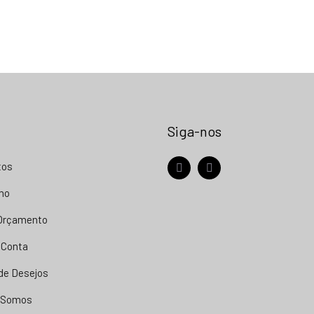
Siga-nos
tos
facebook
instagram
nho
 Orçamento
 Conta
 de Desejos
 Somos