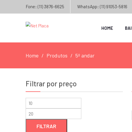
Fone: (11) 3876-6625
WhatsApp: (11) 91053-5816
HOME
BA
Home
Produtos
5º andar
Filtrar por preço
Preço
Preço
mínimo
máximo
FILTRAR